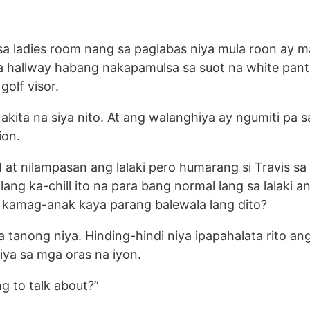
a ladies room nang sa paglabas niya mula roon ay 
sa hallway habang nakapamulsa sa suot na white pan
olf visor.
Nakita na siya nito. At ang walanghiya ay ngumiti pa 
ion.
d at nilampasan ang lalaki pero humarang si Travis sa
ng ka-chill ito na para bang normal lang sa lalaki a
g kamag-anak kaya parang balewala lang dito?
 tanong niya. Hinding-hindi niya ipapahalata rito an
a sa mga oras na iyon.
g to talk about?”