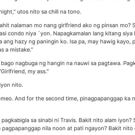
ght,” utos nito sa chill na tono.
 kahit nalaman mo nang girlfriend ako ng pinsan mo? 
asi condo niya `yon. Napagkamalan lang kitang siya 
 ang hazy ng paningin ko. Isa pa, may hawig kayo, p
as a mistake.”
vis bago nagbuga ng hangin na nauwi sa pagtawa. Pag
Girlfriend, my ass.”
yon nito.
 Romeo. And for the second time, pinagpapanggap ka
pagkabigla sa sinabi ni Travis. Bakit nito alam iyon? 
a pagpapanggap nila noon at pati ngayon? Bakit nito