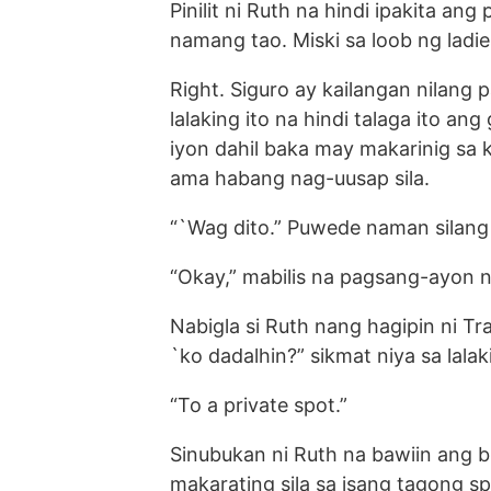
Pinilit ni Ruth na hindi ipakita ang
namang tao. Miski sa loob ng ladie
Right. Siguro ay kailangan nilang
lalaking ito na hindi talaga ito an
iyon dahil baka may makarinig sa
ama habang nag-uusap sila.
“`Wag dito.” Puwede naman silang
“Okay,” mabilis na pagsang-ayon n
Nabigla si Ruth nang hagipin ni Tra
`ko dadalhin?” sikmat niya sa lala
“To a private spot.”
Sinubukan ni Ruth na bawiin ang b
makarating sila sa isang tagong sp