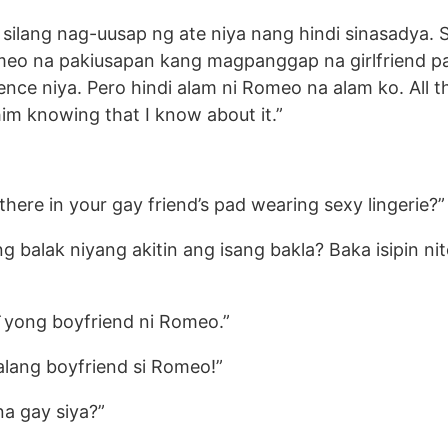
silang nag-uusap ng ate niya nang hindi sinasadya. S
meo na pakiusapan kang magpanggap na girlfriend p
ce niya. Pero hindi alam ni Romeo na alam ko. All t
him knowing that I know about it.”
here in your gay friend’s pad wearing sexy lingerie?”
g balak niyang akitin ang isang bakla? Baka isipin ni
 `yong boyfriend ni Romeo.”
alang boyfriend si Romeo!”
na gay siya?”