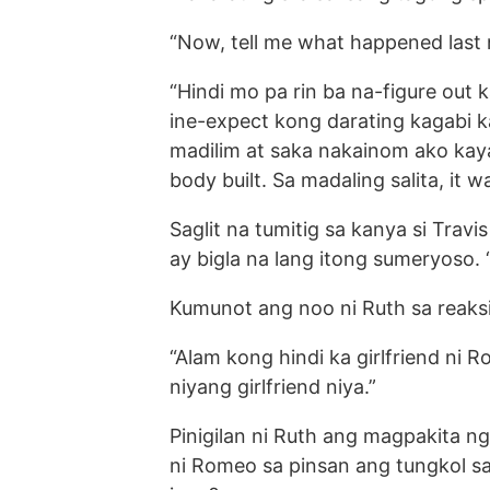
“Now, tell me what happened last ni
“Hindi mo pa rin ba na-figure out
ine-expect kong darating kagabi k
madilim at saka nakainom ako kaya
body built. Sa madaling salita, it w
Saglit na tumitig sa kanya si Tra
ay bigla na lang itong sumeryoso. “
Kumunot ang noo ni Ruth sa reaksi
“Alam kong hindi ka girlfriend ni
niyang girlfriend niya.”
Pinigilan ni Ruth ang magpakita ng 
ni Romeo sa pinsan ang tungkol s