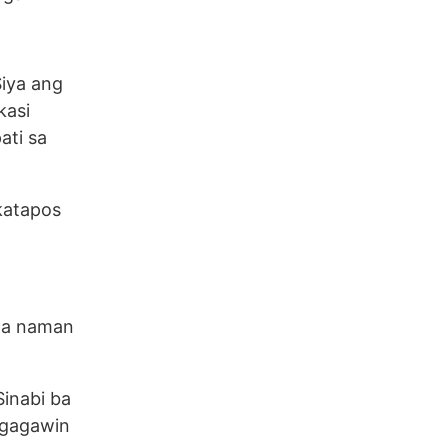
Siya ang
kasi
ati sa
katapos
 na naman
Sinabi ba
 gagawin