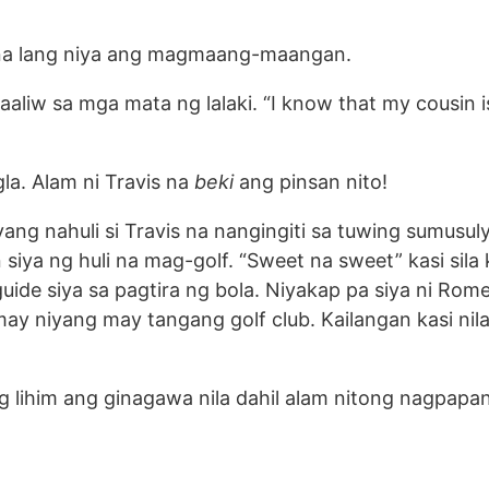
i na lang niya ang magmaang-maangan.
aliw sa mga mata ng lalaki. “I know that my cousin i
la. Alam ni Travis na
beki
ang pinsan nito!
yang nahuli si Travis na nangingiti sa tuwing sumusul
siya ng huli na mag-golf. “Sweet na sweet” kasi sila
uide siya sa pagtira ng bola. Niyakap pa siya ni Rom
ay niyang may tangang golf club. Kailangan kasi nil
g lihim ang ginagawa nila dahil alam nitong nagpap