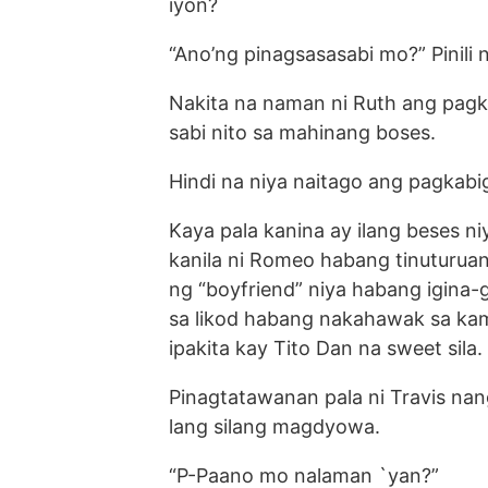
iyon?
“Ano’ng pinagsasasabi mo?” Pinil
Nakita na naman ni Ruth ang pagka
sabi nito sa mahinang boses.
Hindi na niya naitago ang pagkabig
Kaya pala kanina ay ilang beses ni
kanila ni Romeo habang tinuturuan 
ng “boyfriend” niya habang igina-g
sa likod habang nakahawak sa kam
ipakita kay Tito Dan na sweet sila.
Pinagtatawanan pala ni Travis nan
lang silang magdyowa.
“P-Paano mo nalaman `yan?”