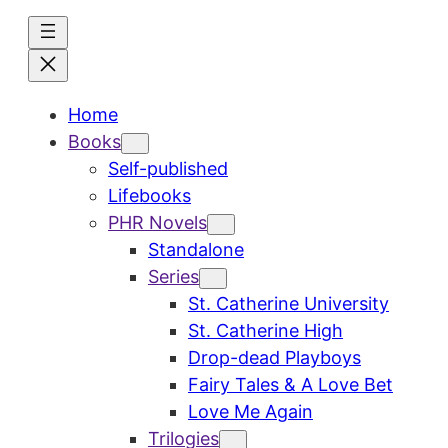
Skip
to
content
Home
Books
Self-published
Lifebooks
PHR Novels
Standalone
Series
St. Catherine University
St. Catherine High
Drop-dead Playboys
Fairy Tales & A Love Bet
Love Me Again
Trilogies