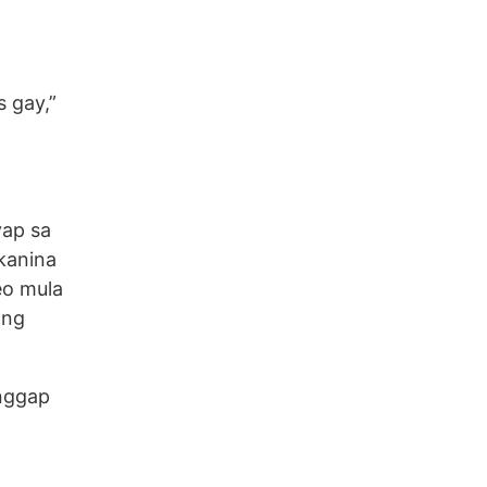
s gay,”
yap sa
 kanina
eo mula
ang
anggap