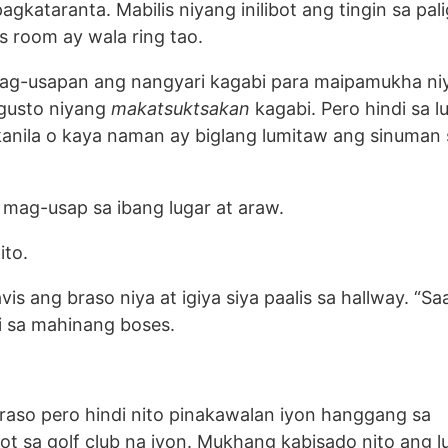
 pagkataranta. Mabilis niyang inilibot ang tingin sa pal
s room ay wala ring tao.
 pag-usapan ang nangyari kagabi para maipamukha ni
g gusto niyang
makatsuktsakan
kagabi. Pero hindi sa l
 kanila o kaya naman ay biglang lumitaw ang sinuman
 mag-usap sa ibang lugar at araw.
ito.
vis ang braso niya at igiya siya paalis sa hallway. “S
ki sa mahinang boses.
raso pero hindi nito pinakawalan iyon hanggang sa
ot sa golf club na iyon. Mukhang kabisado nito ang l