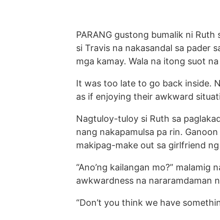
PARANG gustong bumalik ni Ruth s
si Travis na nakasandal sa pader 
mga kamay. Wala na itong suot na g
It was too late to go back inside. 
as if enjoying their awkward situat
Nagtuloy-tuloy si Ruth sa paglaka
nang nakapamulsa pa rin. Ganoon la
makipag-make out sa girlfriend n
“Ano’ng kailangan mo?” malamig na
awkwardness na nararamdaman niy
“Don’t you think we have somethin