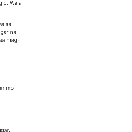
igid. Wala
ya sa
ugar na
 sa mag-
aan mo
ugar.