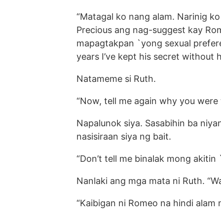
“Matagal ko nang alam. Narinig ko 
Precious ang nag-suggest kay Ro
mapagtakpan `yong sexual preferen
years I’ve kept his secret without 
Natameme si Ruth.
“Now, tell me again why you were t
Napalunok siya. Sasabihin ba niyan
nasisiraan siya ng bait.
“Don’t tell me binalak mong akitin
Nanlaki ang mga mata ni Ruth. “W
“Kaibigan ni Romeo na hindi alam 