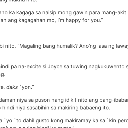
ano ka kagaga sa naisip mong gawin para mang-akit 
tnan ang kagagahan mo, I’m happy for you.”
sabi nito. “Magaling bang humalik? Ano’ng lasa ng lawa
hindi pa na-excite si Joyce sa tuwing nagkukuwento 
ng.
re,
daks
`yon.”
aman niya sa puson nang idikit nito ang pang-ibab
 hindi niya sasabihin sa makiring babaeng ito.
 sa `yo `to dahil gusto kong makiramay ka sa `kin pe