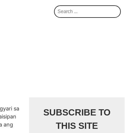
S
e
a
r
c
h
gyari sa
SUBSCRIBE TO
aisipan
THIS SITE
a ang