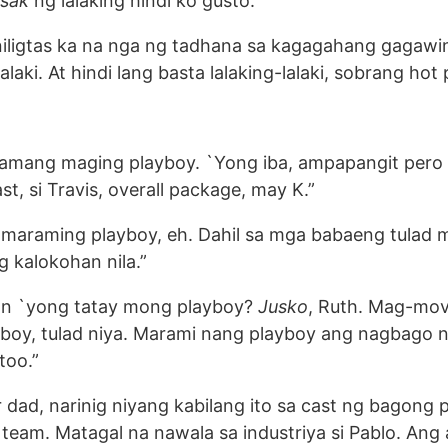
sak
ng lalaking hindi ko gusto.”
iligtas ka na nga ng tadhana sa kagagahang gagaw
alaki. At hindi lang basta lalaking-lalaki, sobrang hot 
amang maging playboy. `Yong iba, ampapangit pero
t, si Travis, overall package, may K.”
 maraming playboy, eh. Dahil sa mga babaeng tulad 
ng kalokohan nila.”
an `yong tatay mong playboy?
Jusko
, Ruth. Mag-mov
ayboy, tulad niya. Marami nang playboy ang nagbago 
too.”
r dad, narinig niyang kabilang ito sa cast ng bagong 
 team. Matagal na nawala sa industriya si Pablo. Ang 