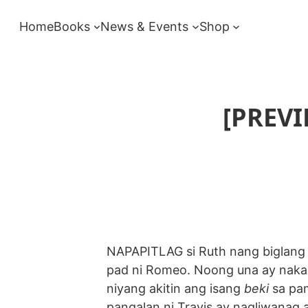
Skip
Home
Books
News & Events
Shop
to
content
[PREVI
NAPAPITLAG si Ruth nang biglang t
pad ni Romeo. Noong una ay naka
niyang akitin ang isang
beki
sa pa
pangalan ni Travis ay nagliwanag 