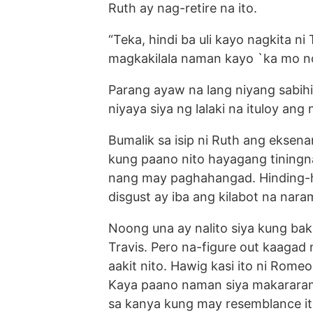
Ruth ay nag-retire na ito.
“Teka, hindi ba uli kayo nagkita ni
magkakilala naman kayo `ka mo n
Parang ayaw na lang niyang sabihi
niyaya siya ng lalaki na ituloy ang
Bumalik sa isip ni Ruth ang eksena
kung paano nito hayagang tiningna
nang may paghahangad. Hinding-hi
disgust ay iba ang kilabot na nar
Noong una ay nalito siya kung ba
Travis. Pero na-figure out kaagad
aakit nito. Hawig kasi ito ni Ro
Kaya paano naman siya makararam
sa kanya kung may resemblance it