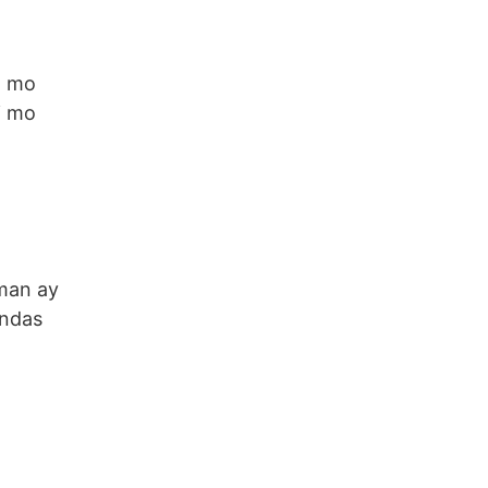
g mo
i mo
aman ay
andas