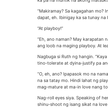
ka pa na muntik na akong
matsukt
“Makiramay? Sa kagagahan mo? In
dapat, eh. Ibinigay ka sa tunay na l
“At playboy!”
“Eh, ano naman? May karapatan n
ang loob na maging playboy. At leas
Nagbuga si Ruth ng hangin. “Kaya
tino-tolerate at dyina-justify pa a
“O, eh, ano? Ipapasok mo na nam
na sa tatay mo. Hindi lahat ng pl
mag-mature at ma-in love nang to
Nag-roll eyes siya. Speaking of he
shinu-shoot ng isang sikat na love