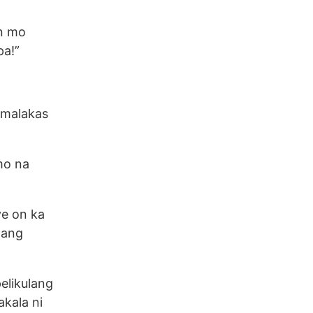
in mo
pa!”
 malakas
mo na
e on ka
nang
pelikulang
akala ni