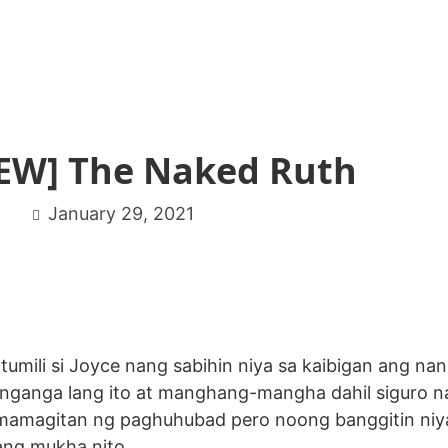
EW] The Naked Ruth
January 29, 2021
umili si Joyce nang sabihin niya sa kaibigan ang nan
nganga lang ito at manghang-mangha dahil siguro n
mamagitan ng paghuhubad pero noong banggitin niy
ang mukha nito.