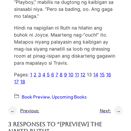
“Playboy,” mabilis na dugtong ng kaibigan sa
sinasabi niya. “Pero sa bading, oo. Ang gaga
mo talaga.”
Hindi na napigilan ni Ruth na hilahin ang
buhok ni Joyce. Maarteng nag-“ouch!” ito.
Matapos niyang palayasin ang kaibigan ay
mag-isa siyang nanatili sa loob ng dressing
room at pinag-isipan ang diskarteng gagawin
para mapalayo si Travis.
Pages:
1
2
3
4
5
6
7
8
9
10
11
12
13
14
15
16
17
18
Book Preview
, 
Upcoming Books
←
Previous:
Next:
→
3 responses to “[PREVIEW] The