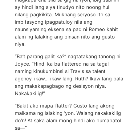
ay hindi lang siya tinudyo nito noong huli
nilang pagkikita. Mukhang seryoso ito sa
imbitasyong ipagpatuloy nila ang
naunsiyaming eksena sa pad ni Romeo kahit
alam ng lalaking ang pinsan nito ang gusto
niya.
“Ba’t parang galit ka?” nagtatakang tanong ni
Joyce. “Hindi ka ba flattered na sa tagal
naming kinukumbinsi si Travis sa talent
agency, ikaw… ikaw lang, Ruth? Ikaw lang pala
ang makakapagbago ng desisyon niya.
Nakakakilig!”
“Bakit ako mapa-flatter? Gusto lang akong
maikama ng lalaking ‘yon. Walang nakakakilig
do’n! At saka alam mong hindi ako pumapatol
sa—”