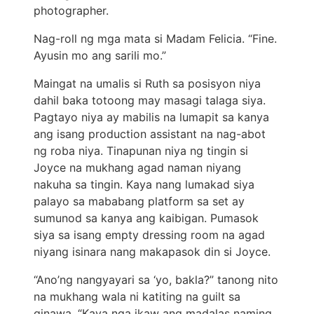
photographer.
Nag-roll ng mga mata si Madam Felicia. “Fine.
Ayusin mo ang sarili mo.”
Maingat na umalis si Ruth sa posisyon niya
dahil baka totoong may masagi talaga siya.
Pagtayo niya ay mabilis na lumapit sa kanya
ang isang production assistant na nag-abot
ng roba niya. Tinapunan niya ng tingin si
Joyce na mukhang agad naman niyang
nakuha sa tingin. Kaya nang lumakad siya
palayo sa mababang platform sa set ay
sumunod sa kanya ang kaibigan. Pumasok
siya sa isang empty dressing room na agad
niyang isinara nang makapasok din si Joyce.
“Ano’ng nangyayari sa ‘yo, bakla?” tanong nito
na mukhang wala ni katiting na guilt sa
ginawa. “Kaya nga ikaw ang madalas naming