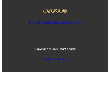
Facebook
Instagram
Patreon
TikTok
Amazon
Goodreads
Home
Books
HY Stories
Contact Us
Copyright © 2025 Heart Yngrid
Hosted by Orange