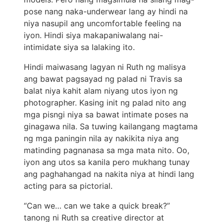
pose nang naka-underwear lang ay hindi na
niya nasupil ang uncomfortable feeling na
iyon. Hindi siya makapaniwalang nai-
intimidate siya sa lalaking ito.
Hindi maiwasang lagyan ni Ruth ng malisya
ang bawat pagsayad ng palad ni Travis sa
balat niya kahit alam niyang utos iyon ng
photographer. Kasing init ng palad nito ang
mga pisngi niya sa bawat intimate poses na
ginagawa nila. Sa tuwing kailangang magtama
ng mga paningin nila ay nakikita niya ang
matinding pagnanasa sa mga mata nito. Oo,
iyon ang utos sa kanila pero mukhang tunay
ang paghahangad na nakita niya at hindi lang
acting para sa pictorial.
“Can we… can we take a quick break?”
tanong ni Ruth sa creative director at