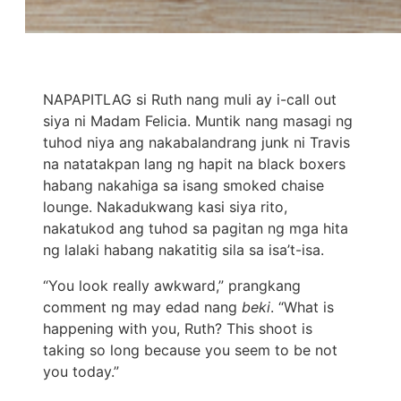
NAPAPITLAG si Ruth nang muli ay i-call out
siya ni Madam Felicia. Muntik nang masagi ng
tuhod niya ang nakabalandrang junk ni Travis
na natatakpan lang ng hapit na black boxers
habang nakahiga sa isang smoked chaise
lounge. Nakadukwang kasi siya rito,
nakatukod ang tuhod sa pagitan ng mga hita
ng lalaki habang nakatitig sila sa isa’t-isa.
“You look really awkward,” prangkang
comment ng may edad nang
beki
. “What is
happening with you, Ruth? This shoot is
taking so long because you seem to be not
you today.”