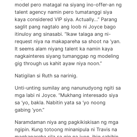
model pero matagal na siyang ino-offer-an ng
talent agency namin pero tumatanggi siya
kaya considered VIP siya. Actually…” Parang
saglit pang nagtalo ang loob ni Joyce bago
itinuloy ang sinasabi. “Ikaw talaga ang ni-
request niya na makapareha sa shoot na ‘yan.
It seems alam niyang talent ka namin kaya
nagkainteres siyang tumanggap ng modeling
gig through us kahit ayaw niya noon.”
Natigilan si Ruth sa narinig.
Unti-unting sumilay ang nanunudyong ngiti sa
mga labi ni Joyce. “Mukhang interesado siya
sa ‘yo, bakla. Nabitin yata sa ‘yo noong
gabing ‘yon.”
Naramdaman niya ang pagkikiskisan ng mga
ngipin. Kung totoong minanipula ni Travis na
magkapareha sila sa gig na iyon, ibig sabihin