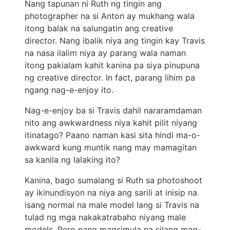
Nang tapunan ni Ruth ng tingin ang
photographer na si Anton ay mukhang wala
itong balak na salungatin ang creative
director. Nang ibalik niya ang tingin kay Travis
na nasa ilalim niya ay parang wala naman
itong pakialam kahit kanina pa siya pinupuna
ng creative director. In fact, parang lihim pa
ngang nag-e-enjoy ito.
Nag-e-enjoy ba si Travis dahil nararamdaman
nito ang awkwardness niya kahit pilit niyang
itinatago? Paano naman kasi sita hindi ma-o-
awkward kung muntik nang may mamagitan
sa kanila ng lalaking ito?
Kanina, bago sumalang si Ruth sa photoshoot
ay ikinundisyon na niya ang sarili at inisip na
isang normal na male model lang si Travis na
tulad ng mga nakakatrabaho niyang male
models. Pero nang magsimula na silang mag-