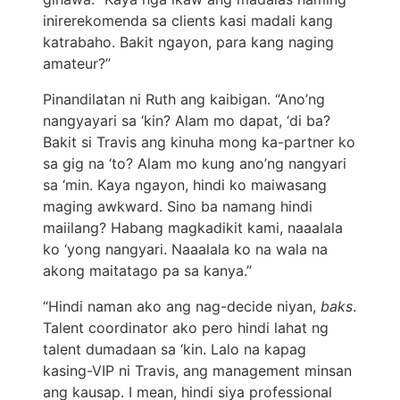
inirerekomenda sa clients kasi madali kang
katrabaho. Bakit ngayon, para kang naging
amateur?”
Pinandilatan ni Ruth ang kaibigan. “Ano’ng
nangyayari sa ‘kin? Alam mo dapat, ‘di ba?
Bakit si Travis ang kinuha mong ka-partner ko
sa gig na ‘to? Alam mo kung ano’ng nangyari
sa ‘min. Kaya ngayon, hindi ko maiwasang
maging awkward. Sino ba namang hindi
maiilang? Habang magkadikit kami, naaalala
ko ‘yong nangyari. Naaalala ko na wala na
akong maitatago pa sa kanya.”
“Hindi naman ako ang nag-decide niyan,
baks
.
Talent coordinator ako pero hindi lahat ng
talent dumadaan sa ‘kin. Lalo na kapag
kasing-VIP ni Travis, ang management minsan
ang kausap. I mean, hindi siya professional