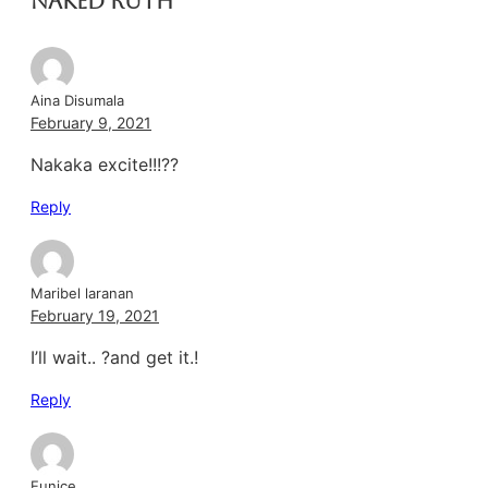
Naked Ruth”
Aina Disumala
February 9, 2021
Nakaka excite!!!??
Reply
Maribel laranan
February 19, 2021
I’ll wait.. ?and get it.!
Reply
Eunice