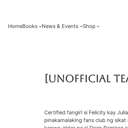
Skip
to
content
Home
Books
News & Events
Shop
[Unofficial Te
Certified fangirl si Felicity kay J
pinakamalaking fans club ng sika
kapwa-aktor na si Dean Ramirez a