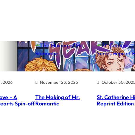
2, 2026
November 23, 2025
October 30, 202
ove – A
The Making of Mr.
St. Catherine H
earts Spin-off
Romantic
Reprint Edition