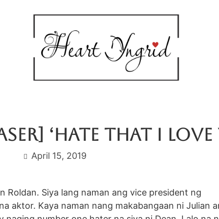
aser] ‘Hate That I Love
April 15, 2019
ulian Roldan. Siya lang naman ang vice president ng
t na aktor. Kaya naman nang makabangaan ni Julian 
y naging number one hater na siya ni Dean. Lalo na 