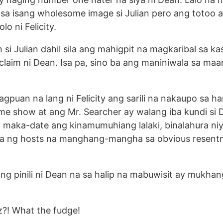
 sa isang wholesome image si Julian pero ang totoo 
o ni Felicity.
 si Julian dahil sila ang mahigpit na magkaribal sa ka
-claim ni Dean. Isa pa, sino ba ang maniniwala sa maa
agpuan na lang ni Felicity ang sarili na nakaupo sa h
me show at ang Mr. Searcher ay walang iba kundi si 
a maka-date ang kinamumuhiang lalaki, binalahura ni
a ng hosts na manghang-mangha sa obvious resent
ng pinili ni Dean na sa halip na mabuwisit ay mukhan
z?! What the fudge!