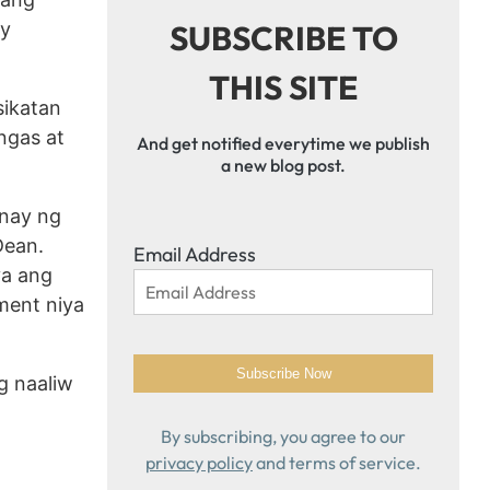
ay
SUBSCRIBE TO
THIS SITE
sikatan
ngas at
And get notified everytime we publish
a new blog post.
anay ng
Dean.
Email Address
ya ang
ment niya
g naaliw
By subscribing, you agree to our
privacy policy
and terms of service.