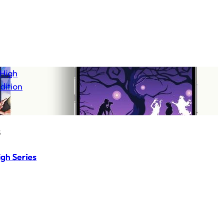
5
igh Series