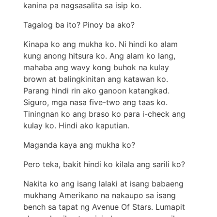
kanina pa nagsasalita sa isip ko.
Tagalog ba ito? Pinoy ba ako?
Kinapa ko ang mukha ko. Ni hindi ko alam
kung anong hitsura ko. Ang alam ko lang,
mahaba ang wavy kong buhok na kulay
brown at balingkinitan ang katawan ko.
Parang hindi rin ako ganoon katangkad.
Siguro, mga nasa five-two ang taas ko.
Tiningnan ko ang braso ko para i-check ang
kulay ko. Hindi ako kaputian.
Maganda kaya ang mukha ko?
Pero teka, bakit hindi ko kilala ang sarili ko?
Nakita ko ang isang lalaki at isang babaeng
mukhang Amerikano na nakaupo sa isang
bench sa tapat ng Avenue Of Stars. Lumapit