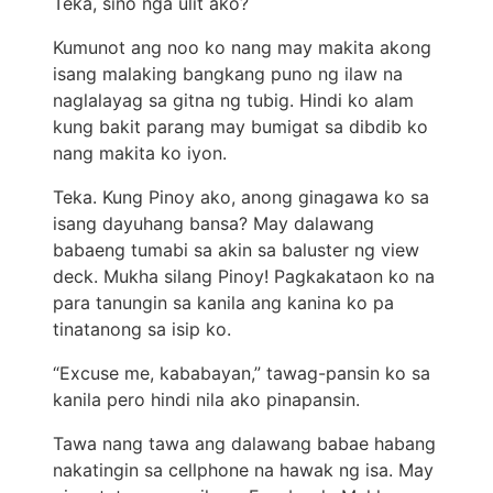
Teka, sino nga ulit ako?
Kumunot ang noo ko nang may makita akong
isang malaking bangkang puno ng ilaw na
naglalayag sa gitna ng tubig. Hindi ko alam
kung bakit parang may bumigat sa dibdib ko
nang makita ko iyon.
Teka. Kung Pinoy ako, anong ginagawa ko sa
isang dayuhang bansa? May dalawang
babaeng tumabi sa akin sa baluster ng view
deck. Mukha silang Pinoy! Pagkakataon ko na
para tanungin sa kanila ang kanina ko pa
tinatanong sa isip ko.
“Excuse me, kababayan,” tawag-pansin ko sa
kanila pero hindi nila ako pinapansin.
Tawa nang tawa ang dalawang babae habang
nakatingin sa cellphone na hawak ng isa. May