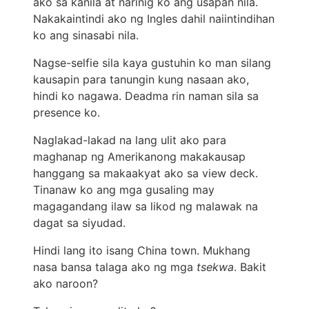
ako sa kanila at narinig ko ang usapan nila.
Nakakaintindi ako ng Ingles dahil naiintindihan
ko ang sinasabi nila.
Nagse-selfie sila kaya gustuhin ko man silang
kausapin para tanungin kung nasaan ako,
hindi ko nagawa. Deadma rin naman sila sa
presence ko.
Naglakad-lakad na lang ulit ako para
maghanap ng Amerikanong makakausap
hanggang sa makaakyat ako sa view deck.
Tinanaw ko ang mga gusaling may
magagandang ilaw sa likod ng malawak na
dagat sa siyudad.
Hindi lang ito isang China town. Mukhang
nasa bansa talaga ako ng mga
tsekwa
. Bakit
ako naroon?