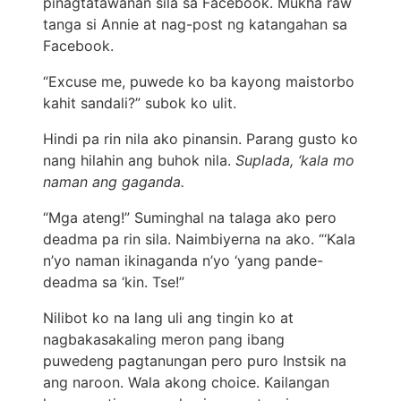
pinagtatawanan sila sa Facebook. Mukha raw
tanga si Annie at nag-post ng katangahan sa
Facebook.
“Excuse me, puwede ko ba kayong maistorbo
kahit sandali?” subok ko ulit.
Hindi pa rin nila ako pinansin. Parang gusto ko
nang hilahin ang buhok nila.
Suplada, ‘kala mo
naman ang gaganda.
“Mga ateng!” Suminghal na talaga ako pero
deadma pa rin sila. Naimbiyerna na ako. “‘Kala
n’yo naman ikinaganda n’yo ‘yang pande-
deadma sa ‘kin. Tse!”
Nilibot ko na lang uli ang tingin ko at
nagbakasakaling meron pang ibang
puwedeng pagtanungan pero puro Instsik na
ang naroon. Wala akong choice. Kailangan