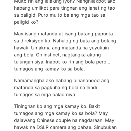
Multo rin ang lalaking iyon? Nanghilakbot ako
habang umiikot para tingnan ang lahat ng tao
sa paligid. Puro multo ba ang mga tao sa
paligid ko?
May isang matanda at isang batang papunta
sa direksiyon ko. Nahulog ng bata ang bolang
hawak. Umakma ang matanda na yuyukuin
ang bola. On instinct, nagtangka akong
tulungan siya. Inabot ko rin ang bola pero…
tumagos ang kamay ko sa bola.
Namamangha ako habang pinanonood ang
matanda sa pagkuha ng bola na hindi
tumagos sa mga palad niya.
Tiningnan ko ang mga kamay ko. Bakit
tumagos ang mga kamay ko sa bola? May
dalawang Chinese couple na nagdaraan. May
hawak na DSLR camera ang babae. Sinubukan