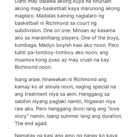
Dahil may dalawa akong kuya na tinuruan
akong mag-basketball kaya marunong akong
maglaro. Madalas kaming naglalaro ng
basketball ni Richmond sa court ng
subdivision. One on one. Minsan ay kasama
ako sa maramihang players. One of the boys,
kumbaga. Medyo boyish kasi ako noon. Pero
kahit pa-tomboy-tomboy ako noon, ang
musmos kong puso ay may crush na kay
Richmond noon.
Isang araw, hinawakan ni Richmond ang
kamay ko at simula noon, naging special na
ang treatment niya sa akin. Hanggang sa
sabihin niyang paglaki namin, liligawan niya
raw ako. Pero hanggang doon lang ang “love
story” namin. Isang summer lang ang duration.
The end agad.
Namatay na kasi ang amo ng nanay ko kaya