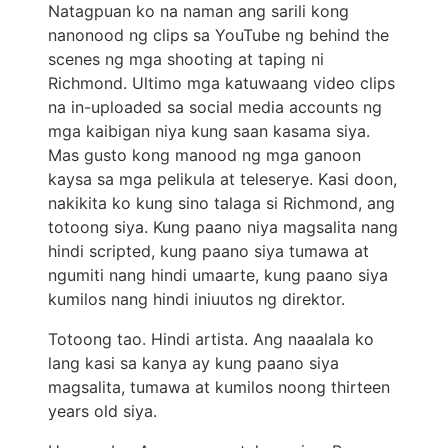
Natagpuan ko na naman ang sarili kong
nanonood ng clips sa YouTube ng behind the
scenes ng mga shooting at taping ni
Richmond. Ultimo mga katuwaang video clips
na in-uploaded sa social media accounts ng
mga kaibigan niya kung saan kasama siya.
Mas gusto kong manood ng mga ganoon
kaysa sa mga pelikula at teleserye. Kasi doon,
nakikita ko kung sino talaga si Richmond, ang
totoong siya. Kung paano niya magsalita nang
hindi scripted, kung paano siya tumawa at
ngumiti nang hindi umaarte, kung paano siya
kumilos nang hindi iniuutos ng direktor.
Totoong tao. Hindi artista. Ang naaalala ko
lang kasi sa kanya ay kung paano siya
magsalita, tumawa at kumilos noong thirteen
years old siya.