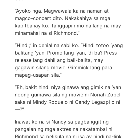
“Ayoko nga. Magwawala ka na naman at
magco-concert dito. Nakakahiya sa mga
kapitbahay ko. Tanggapin mo na lang na may
minamahal na si Richmond.”
“Hindi,” in denial na sabi ko. “Hindi totoo ‘yang
balitang ‘yan. Promo lang ‘yan, ‘di ba? Press
release lang dahil ang bali-balita, may
gagawin silang movie. Gimmick lang para
mapag-usapan sila.”
“Eh, bakit hindi niya ginawa ang gimik na ‘yan
noong gumawa sila ng movie ni Noriah Zobel
saka ni Mindy Roque o ni Candy Legazpi o ni
—?”
Inawat ko na si Nancy sa pagbanggit ng
pangalan ng mga aktres na nakatambal ni
Richmond sa pelikula na ni isa ay hindi na-link