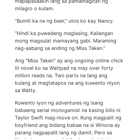
mapapasaakin lang sa pamamagitan ng
milagro o kulam.
“Bumili ka na ng beer,” utos ko kay Nancy.
“Hindi ka puwedeng maglasing. Kailangan
mong magsulat mamayang gabi. Maraming
nag-aabang sa ending ng Miss Taken.”
Ang “Miss Taken” ay ang ongoing online chick
lit novel ko sa Wattpad na may over forty
million reads na. Two parts na lang ang
kulang at magtatapos na ang kuwento niyon
sa Watty.
Kuwento iyon ng adventures ng isang
babaeng serial monogamist na kasing bilis ni
Taylor Swift mag-move on. Kung magpalit ng
boyfriend ang bidang babae na si Winona ay
parang nagpapalit lang ng damit. Pero sa