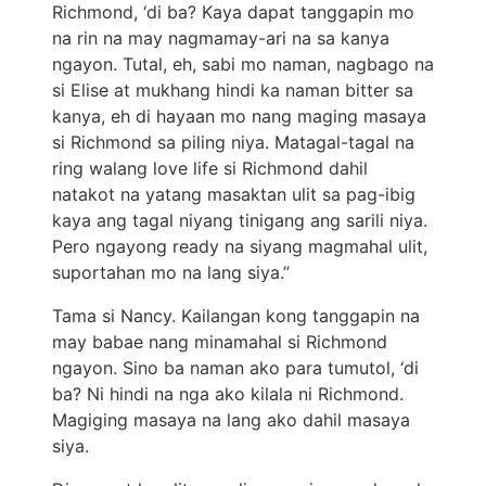
Richmond, ‘di ba? Kaya dapat tanggapin mo
na rin na may nagmamay-ari na sa kanya
ngayon. Tutal, eh, sabi mo naman, nagbago na
si Elise at mukhang hindi ka naman bitter sa
kanya, eh di hayaan mo nang maging masaya
si Richmond sa piling niya. Matagal-tagal na
ring walang love life si Richmond dahil
natakot na yatang masaktan ulit sa pag-ibig
kaya ang tagal niyang tinigang ang sarili niya.
Pero ngayong ready na siyang magmahal ulit,
suportahan mo na lang siya.”
Tama si Nancy. Kailangan kong tanggapin na
may babae nang minamahal si Richmond
ngayon. Sino ba naman ako para tumutol, ‘di
ba? Ni hindi na nga ako kilala ni Richmond.
Magiging masaya na lang ako dahil masaya
siya.