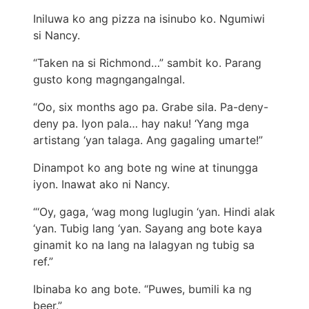
Iniluwa ko ang pizza na isinubo ko. Ngumiwi
si Nancy.
“Taken na si Richmond…” sambit ko. Parang
gusto kong magngangalngal.
“Oo, six months ago pa. Grabe sila. Pa-deny-
deny pa. Iyon pala… hay naku! ‘Yang mga
artistang ‘yan talaga. Ang gagaling umarte!”
Dinampot ko ang bote ng wine at tinungga
iyon. Inawat ako ni Nancy.
“‘Oy, gaga, ‘wag mong luglugin ‘yan. Hindi alak
‘yan. Tubig lang ‘yan. Sayang ang bote kaya
ginamit ko na lang na lalagyan ng tubig sa
ref.”
Ibinaba ko ang bote. “Puwes, bumili ka ng
beer.”