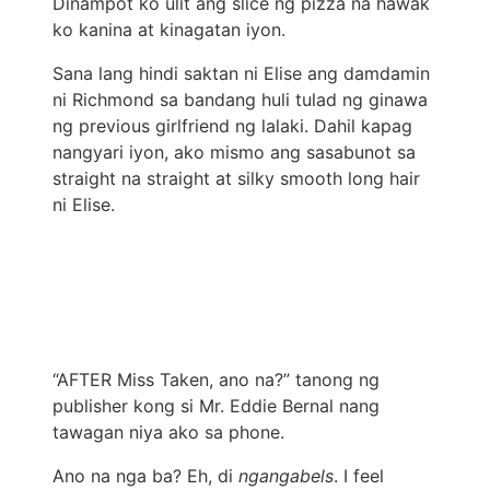
Dinampot ko ulit ang slice ng pizza na hawak
ko kanina at kinagatan iyon.
Sana lang hindi saktan ni Elise ang damdamin
ni Richmond sa bandang huli tulad ng ginawa
ng previous girlfriend ng lalaki. Dahil kapag
nangyari iyon, ako mismo ang sasabunot sa
straight na straight at silky smooth long hair
ni Elise.
“AFTER Miss Taken, ano na?” tanong ng
publisher kong si Mr. Eddie Bernal nang
tawagan niya ako sa phone.
Ano na nga ba? Eh, di
ngangabels
. I feel