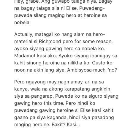
Hay, grabe. Ang guwapo talaga niya. Bagay
na bagay talaga sila ni Elise. Puwedeng-
puwede silang maging hero at heroine sa
nobela.
Actually, matagal ko nang alam na hero-
material si Richmond pero for some reason,
ayoko siyang gawing hero sa nobela ko.
Madamot kasi ako. Ayoko siyang ipamigay sa
kahit sinong heroine na nilikha ko. Gusto ko
noon na akin lang siya. Ambisyosa much, ‘no?
Pero ngayong may nagmamay-ari na sa
kanya, wala na akong karapatang angkinin
siya sa pangarap. Puwede ko na siguro siyang
gawing hero this time. Pero hindi ko
puwedeng gawing heroine si Elise kasi kahit
gaano pa siya kaganda, hindi siya pasadong
maging heroine. Bakit? Kasi…