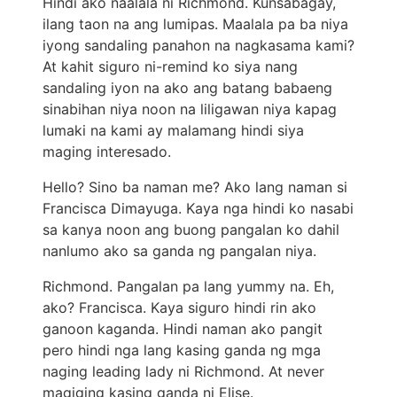
Hindi ako naalala ni Richmond. Kunsabagay,
ilang taon na ang lumipas. Maalala pa ba niya
iyong sandaling panahon na nagkasama kami?
At kahit siguro ni-remind ko siya nang
sandaling iyon na ako ang batang babaeng
sinabihan niya noon na liligawan niya kapag
lumaki na kami ay malamang hindi siya
maging interesado.
Hello? Sino ba naman me? Ako lang naman si
Francisca Dimayuga. Kaya nga hindi ko nasabi
sa kanya noon ang buong pangalan ko dahil
nanlumo ako sa ganda ng pangalan niya.
Richmond. Pangalan pa lang yummy na. Eh,
ako? Francisca. Kaya siguro hindi rin ako
ganoon kaganda. Hindi naman ako pangit
pero hindi nga lang kasing ganda ng mga
naging leading lady ni Richmond. At never
magiging kasing ganda ni Elise.