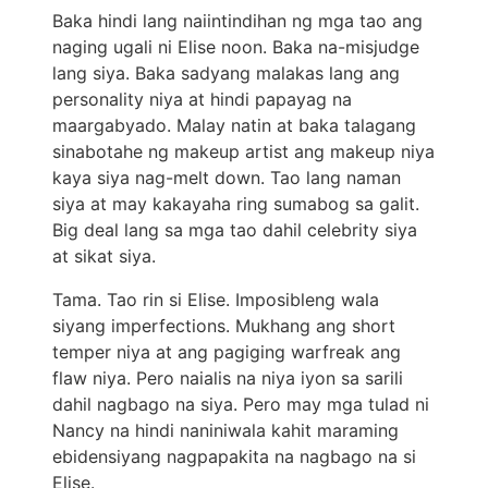
Baka hindi lang naiintindihan ng mga tao ang
naging ugali ni Elise noon. Baka na-misjudge
lang siya. Baka sadyang malakas lang ang
personality niya at hindi papayag na
maargabyado. Malay natin at baka talagang
sinabotahe ng makeup artist ang makeup niya
kaya siya nag-melt down. Tao lang naman
siya at may kakayaha ring sumabog sa galit.
Big deal lang sa mga tao dahil celebrity siya
at sikat siya.
Tama. Tao rin si Elise. Imposibleng wala
siyang imperfections. Mukhang ang short
temper niya at ang pagiging warfreak ang
flaw niya. Pero naialis na niya iyon sa sarili
dahil nagbago na siya. Pero may mga tulad ni
Nancy na hindi naniniwala kahit maraming
ebidensiyang nagpapakita na nagbago na si
Elise.