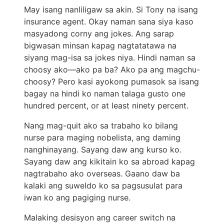
May isang nanliligaw sa akin. Si Tony na isang
insurance agent. Okay naman sana siya kaso
masyadong corny ang jokes. Ang sarap
bigwasan minsan kapag nagtatatawa na
siyang mag-isa sa jokes niya. Hindi naman sa
choosy ako—ako pa ba? Ako pa ang magchu-
choosy? Pero kasi ayokong pumasok sa isang
bagay na hindi ko naman talaga gusto one
hundred percent, or at least ninety percent.
Nang mag-quit ako sa trabaho ko bilang
nurse para maging nobelista, ang daming
nanghinayang. Sayang daw ang kurso ko.
Sayang daw ang kikitain ko sa abroad kapag
nagtrabaho ako overseas. Gaano daw ba
kalaki ang suweldo ko sa pagsusulat para
iwan ko ang pagiging nurse.
Malaking desisyon ang career switch na