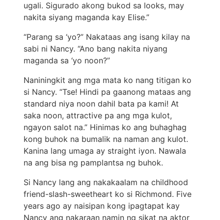
ugali. Sigurado akong bukod sa looks, may
nakita siyang maganda kay Elise.”
“Parang sa ‘yo?” Nakataas ang isang kilay na
sabi ni Nancy. “Ano bang nakita niyang
maganda sa ‘yo noon?”
Naniningkit ang mga mata ko nang titigan ko
si Nancy. “Tse! Hindi pa gaanong mataas ang
standard niya noon dahil bata pa kami! At
saka noon, attractive pa ang mga kulot,
ngayon salot na.” Hinimas ko ang buhaghag
kong buhok na bumalik na naman ang kulot.
Kanina lang umaga ay straight iyon. Nawala
na ang bisa ng pamplantsa ng buhok.
Si Nancy lang ang nakakaalam na childhood
friend-slash-sweetheart ko si Richmond. Five
years ago ay naisipan kong ipagtapat kay
Nancy ang nakaraan namin ng sikat na aktor