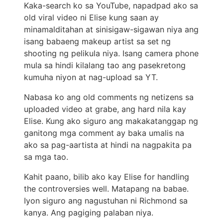
Kaka-search ko sa YouTube, napadpad ako sa
old viral video ni Elise kung saan ay
minamalditahan at sinisigaw-sigawan niya ang
isang babaeng makeup artist sa set ng
shooting ng pelikula niya. Isang camera phone
mula sa hindi kilalang tao ang pasekretong
kumuha niyon at nag-upload sa YT.
Nabasa ko ang old comments ng netizens sa
uploaded video at grabe, ang hard nila kay
Elise. Kung ako siguro ang makakatanggap ng
ganitong mga comment ay baka umalis na
ako sa pag-aartista at hindi na nagpakita pa
sa mga tao.
Kahit paano, bilib ako kay Elise for handling
the controversies well. Matapang na babae.
Iyon siguro ang nagustuhan ni Richmond sa
kanya. Ang pagiging palaban niya.