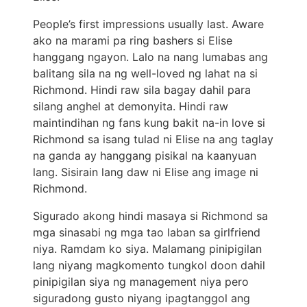
People’s first impressions usually last. Aware
ako na marami pa ring bashers si Elise
hanggang ngayon. Lalo na nang lumabas ang
balitang sila na ng well-loved ng lahat na si
Richmond. Hindi raw sila bagay dahil para
silang anghel at demonyita. Hindi raw
maintindihan ng fans kung bakit na-in love si
Richmond sa isang tulad ni Elise na ang taglay
na ganda ay hanggang pisikal na kaanyuan
lang. Sisirain lang daw ni Elise ang image ni
Richmond.
Sigurado akong hindi masaya si Richmond sa
mga sinasabi ng mga tao laban sa girlfriend
niya. Ramdam ko siya. Malamang pinipigilan
lang niyang magkomento tungkol doon dahil
pinipigilan siya ng management niya pero
siguradong gusto niyang ipagtanggol ang