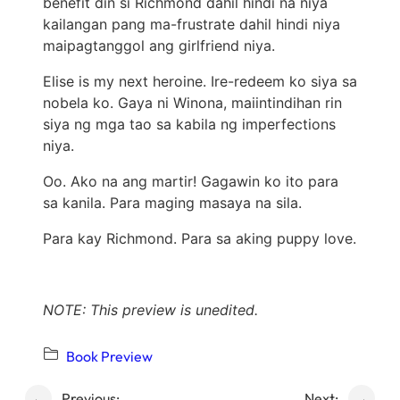
benefit din si Richmond dahil hindi na niya
kailangan pang ma-frustrate dahil hindi niya
maipagtanggol ang girlfriend niya.
Elise is my next heroine. Ire-redeem ko siya sa
nobela ko. Gaya ni Winona, maiintindihan rin
siya ng mga tao sa kabila ng imperfections
niya.
Oo. Ako na ang martir! Gagawin ko ito para
sa kanila. Para maging masaya na sila.
Para kay Richmond. Para sa aking puppy love.
NOTE: This preview is unedited.
Book Preview
←
Previous:
Next:
→