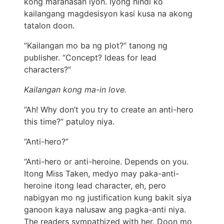
kong maranasan iyon. Iyong hindi ko
kailangang magdesisyon kasi kusa na akong
tatalon doon.
“Kailangan mo ba ng plot?” tanong ng
publisher. “Concept? Ideas for lead
characters?”
Kailangan kong ma-in love.
“Ah! Why don’t you try to create an anti-hero
this time?” patuloy niya.
“Anti-hero?”
“Anti-hero or anti-heroine. Depends on you.
Itong Miss Taken, medyo may paka-anti-
heroine itong lead character, eh, pero
nabigyan mo ng justification kung bakit siya
ganoon kaya nalusaw ang pagka-anti niya.
The readers sympathized with her. Doon mo