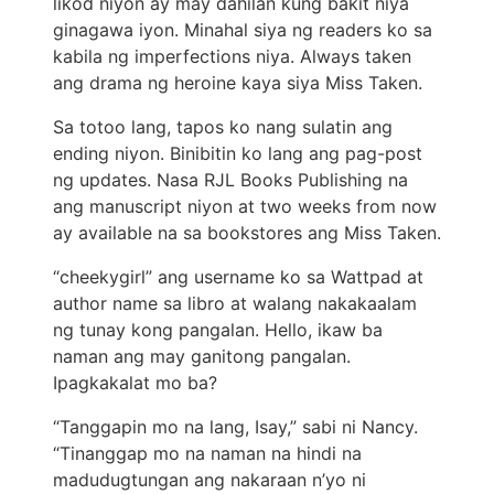
likod niyon ay may dahilan kung bakit niya
ginagawa iyon. Minahal siya ng readers ko sa
kabila ng imperfections niya. Always taken
ang drama ng heroine kaya siya Miss Taken.
Sa totoo lang, tapos ko nang sulatin ang
ending niyon. Binibitin ko lang ang pag-post
ng updates. Nasa RJL Books Publishing na
ang manuscript niyon at two weeks from now
ay available na sa bookstores ang Miss Taken.
“cheekygirl” ang username ko sa Wattpad at
author name sa libro at walang nakakaalam
ng tunay kong pangalan. Hello, ikaw ba
naman ang may ganitong pangalan.
Ipagkakalat mo ba?
“Tanggapin mo na lang, Isay,” sabi ni Nancy.
“Tinanggap mo na naman na hindi na
madudugtungan ang nakaraan n’yo ni