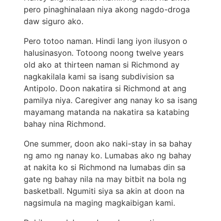
pero pinaghinalaan niya akong nagdo-droga
daw siguro ako.
Pero totoo naman. Hindi lang iyon ilusyon o
halusinasyon. Totoong noong twelve years
old ako at thirteen naman si Richmond ay
nagkakilala kami sa isang subdivision sa
Antipolo. Doon nakatira si Richmond at ang
pamilya niya. Caregiver ang nanay ko sa isang
mayamang matanda na nakatira sa katabing
bahay nina Richmond.
One summer, doon ako naki-stay in sa bahay
ng amo ng nanay ko. Lumabas ako ng bahay
at nakita ko si Richmond na lumabas din sa
gate ng bahay nila na may bitbit na bola ng
basketball. Ngumiti siya sa akin at doon na
nagsimula na maging magkaibigan kami.