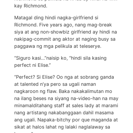
kay Richmond.
Matagal ding hindi nagka-girlfriend si
Richmond. Five years ago, nang mag-break
siya at ang non-showbiz girlfriend ay hindi na
nakipag-commit ang aktor at naging busy sa
paggawa ng mga pelikula at teleserye.
“Siguro kasi…”naisip ko, “hindi sila kasing
perfect ni Elise.”
“Perfect? Si Elise? Oo nga at sobrang ganda
at talented n’ya pero sa ugali naman
nagkaroon ng flaw. Baka nakakalimutan mo
na ilang beses na siyang na-video-han na may
minamalditahang staff at sales lady at marami
nang artistang nakabanggaan dahil masama
ang ugali. Napaka-bitchy por que maganda at
sikat at halos lahat ng lalaki naglalaway sa