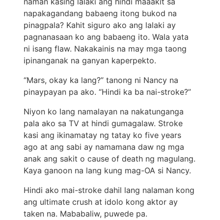
naman kasing lalaki ang hindi maaakit sa
napakagandang babaeng itong bukod na
pinagpala? Kahit siguro ako ang lalaki ay
pagnanasaan ko ang babaeng ito. Wala yata
ni isang flaw. Nakakainis na may mga taong
ipinanganak na ganyan kaperpekto.
“Mars, okay ka lang?” tanong ni Nancy na
pinaypayan pa ako. “Hindi ka ba nai-stroke?”
Niyon ko lang namalayan na nakatunganga
pala ako sa TV at hindi gumagalaw. Stroke
kasi ang ikinamatay ng tatay ko five years
ago at ang sabi ay namamana daw ng mga
anak ang sakit o cause of death ng magulang.
Kaya ganoon na lang kung mag-OA si Nancy.
Hindi ako mai-stroke dahil lang nalaman kong
ang ultimate crush at idolo kong aktor ay
taken na. Mababaliw, puwede pa.