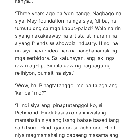
kanya…”
“Three years ago pa ‘yon, tange. Nagbago na
siya. May foundation na nga siya, ‘di ba, na
tumutulong sa mga kapus-palad? Wala na rin
siyang nakakaaway na artista at marami na
siyang friends sa showbiz industry. Hindi na
rin siya navi-video-han na nanghahamak ng
mga serbidora. Sa katunayan, ang laki nga
raw mag-tip. Simula daw ng nagbago ng
relihiyon, bumait na siya.”
“Wow, ha. Pinagtatanggol mo pa talaga ang
‘karibal’ mo?”
“Hindi siya ang ipinagtatanggol ko, si
Richmond. Hindi kasi ako naniniwalang
mamahalin niya ang isang babae based lang
sa hitsura. Hindi ganoon si Richmond. Hindi
niya magmamahal ng babaeng masama ang