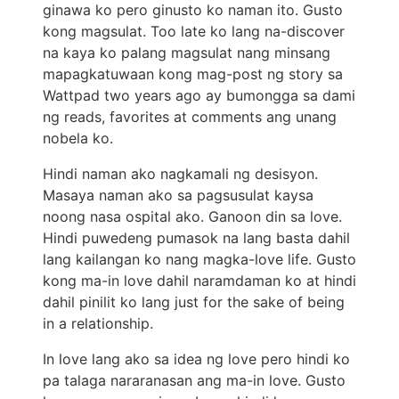
ginawa ko pero ginusto ko naman ito. Gusto
kong magsulat. Too late ko lang na-discover
na kaya ko palang magsulat nang minsang
mapagkatuwaan kong mag-post ng story sa
Wattpad two years ago ay bumongga sa dami
ng reads, favorites at comments ang unang
nobela ko.
Hindi naman ako nagkamali ng desisyon.
Masaya naman ako sa pagsusulat kaysa
noong nasa ospital ako. Ganoon din sa love.
Hindi puwedeng pumasok na lang basta dahil
lang kailangan ko nang magka-love life. Gusto
kong ma-in love dahil naramdaman ko at hindi
dahil pinilit ko lang just for the sake of being
in a relationship.
In love lang ako sa idea ng love pero hindi ko
pa talaga nararanasan ang ma-in love. Gusto