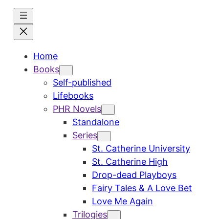
Skip
to
content
Home
Books
Self-published
Lifebooks
PHR Novels
Standalone
Series
St. Catherine University
St. Catherine High
Drop-dead Playboys
Fairy Tales & A Love Bet
Love Me Again
Trilogies