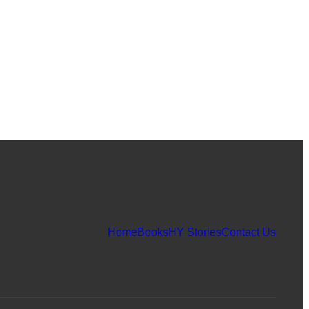
Home
Books
HY Stories
Contact Us