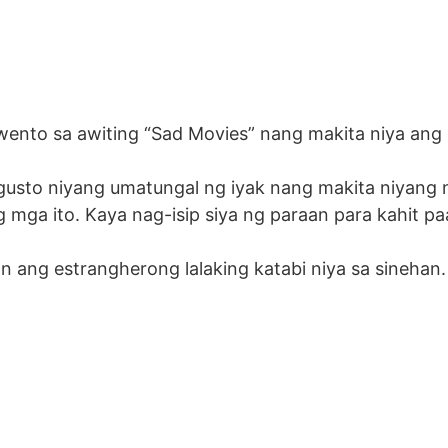
uwento sa awiting “Sad Movies” nang makita niya an
gusto niyang umatungal ng iyak nang makita niyang n
 mga ito. Kaya nag-isip siya ng paraan para kahit 
ang estrangherong lalaking katabi niya sa sinehan. Di