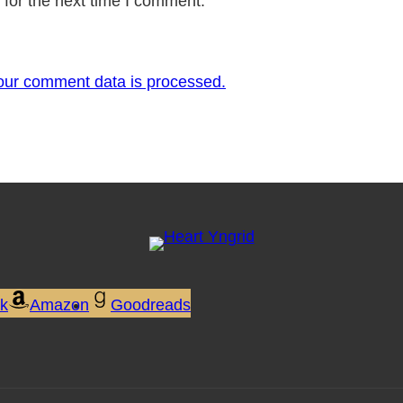
for the next time I comment.
our comment data is processed.
ok
Amazon
Goodreads