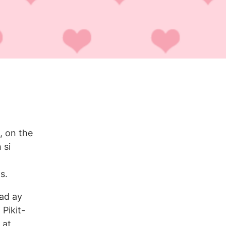
, on the
 si
s.
lad ay
Pikit-
 at