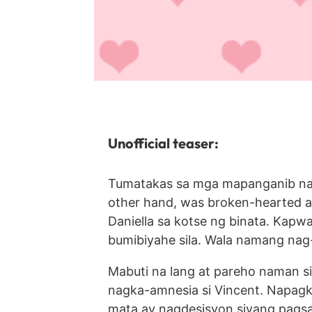
Unofficial teaser:
Tumatakas sa mga mapanganib na ta
other hand, was broken-hearted an
Daniella sa kotse ng binata. Kapw
bumibiyahe sila. Wala namang nag-
Mabuti na lang at pareho naman si
nagka-amnesia si Vincent. Napagkam
mata ay nagdesisyon siyang pags