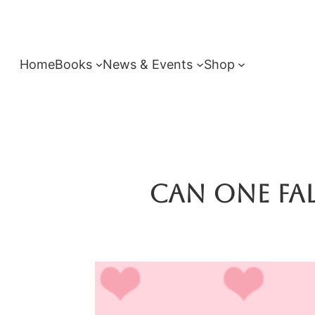
Skip
to
content
Home
Books
News & Events
Shop
Can One Fal