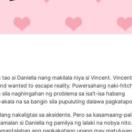
o si Daniella nang makilala niya si Vincent. Vincent
d wanted to escape reality. Puwersahang naki-hitch
a sila naghingahan ng problema sa isa’t-isa habang
akala na sa bangin sila pupuluting dalawa pagkatapo
lang nakaligtas sa aksidente. Pero sa kasamaang-pa
alan si Daniella ng pamilya ng lalaki na nobya nito. 
amantalahan ang pagkakataon upang may matuluyan